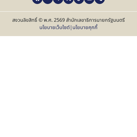
สงวนลิขสิทธิ์ © พ.ศ. 2569 สำนักเลขาธิการนายกรัฐมนตรี
นโยบายเว็บไซต์
|
นโยบายคุกกี้